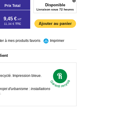
Disponible
Prix Total
Livraison sous 72 heures
9,45 €
HT
11,34 €
TTC
ter à mes produits favoris
Imprimer
lient
recyclé. Impression bleue.
jet d'urbanisme : installations
.