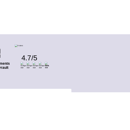
4.7
/
5
ments
rault