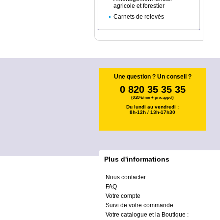
agricole et forestier
Carnets de relevés
Une question ? Un conseil ?
0 820 35 35 35
(0,20 €/min + prix appel)
Du lundi au vendredi :
8h-12h / 13h-17h30
Plus d'informations
Nous contacter
FAQ
Votre compte
Suivi de votre commande
Votre catalogue et la Boutique :