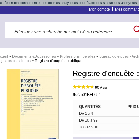
res à son fonctionnement et des cookies analytiques pour établir des statistiques anonymes. 
Mon compte
Mes comman
cueil
>
Documents & Accessoires
>
Professions libérales
>
Bureaux d'études - Arc
gistres classiques
>
Registre d'enquête publique
Registre d'enquête 
80 Avis
Ref.
501BEL051
QUANTITÉS
PRIX 
De 1 à 9
De 10 à 99
100 et plus