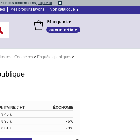
Pour plus d'informations,
cliquez ici
.
des
Mes produits favoris
Mon catalogue
Mon panier
aucun article
hitectes - Géomètres
>
Enquêtes publiques
>
publique
UNITAIRE € HT
ÉCONOMIE
9,45 €
8,93 €
- 6%
8,61 €
- 9%