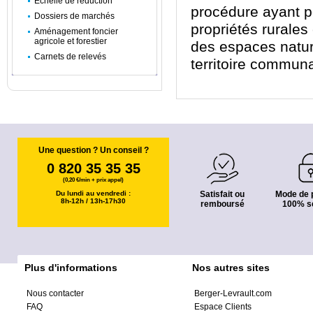
Échelle de réduction
pro
cédure ayant p
Dossiers de marchés
propriétés rurales
Aménagement foncier
agricole et forestier
des espaces natur
Carnets de relevés
territoire commun
Une question ? Un conseil ?
0 820 35 35 35
(0,20 €/min + prix appel)
Du lundi au vendredi :
Satisfait ou
Mode de 
8h-12h / 13h-17h30
remboursé
100% s
Plus d'informations
Nos autres sites
Nous contacter
Berger-Levrault.com
FAQ
Espace Clients