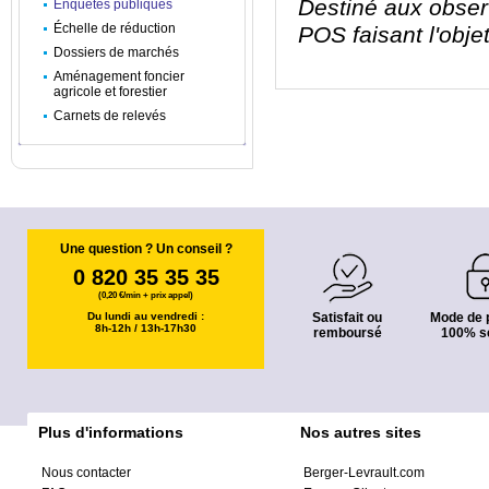
Destiné aux observ
Enquêtes publiques
Échelle de réduction
POS faisant l'obje
Dossiers de marchés
Aménagement foncier
agricole et forestier
Carnets de relevés
Une question ? Un conseil ?
0 820 35 35 35
(0,20 €/min + prix appel)
Du lundi au vendredi :
Satisfait ou
Mode de 
8h-12h / 13h-17h30
remboursé
100% s
Plus d'informations
Nos autres sites
Nous contacter
Berger-Levrault.com