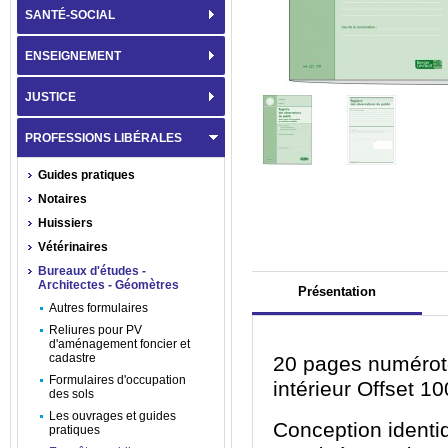
SANTÉ-SOCIAL
ENSEIGNEMENT
JUSTICE
PROFESSIONS LIBÉRALES
Guides pratiques
Notaires
Huissiers
Vétérinaires
Bureaux d'études -
Architectes - Géomètres
Présentation
Autres formulaires
Reliures pour PV
d'aménagement foncier et
cadastre
20 pages numéroté
Formulaires d'occupation
intérieur Offset 1
des sols
Les ouvrages et guides
Conception identi
pratiques