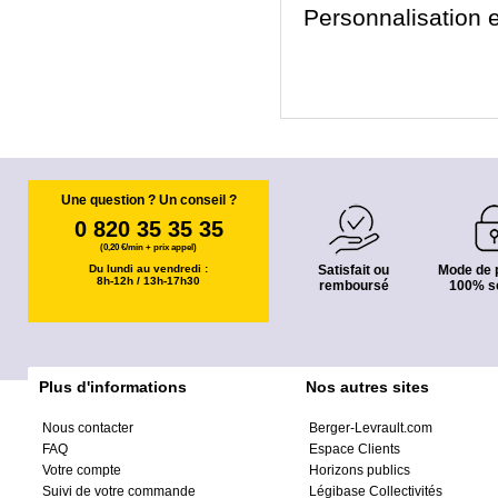
Personnalisation e
Une question ? Un conseil ?
0 820 35 35 35
(0,20 €/min + prix appel)
Du lundi au vendredi :
Satisfait ou
Mode de 
8h-12h / 13h-17h30
remboursé
100% s
Plus d'informations
Nos autres sites
Nous contacter
Berger-Levrault.com
FAQ
Espace Clients
Votre compte
Horizons publics
Suivi de votre commande
Légibase Collectivités