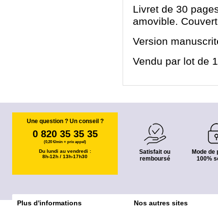
Livret de 30 pages
amovible. Couvertu
Version manuscri
Vendu par lot de 10
Une question ? Un conseil ?
0 820 35 35 35
(0,20 €/min + prix appel)
Du lundi au vendredi :
Satisfait ou
Mode de 
8h-12h / 13h-17h30
remboursé
100% s
Plus d'informations
Nos autres sites