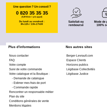
Une question ? Un conseil ?
0 820 35 35 35
(0,20 €/min + prix appel)
Du lundi au vendredi :
Satisfait ou
Mode de 
8h-12h / 13h-17h30
remboursé
100% s
Plus d'informations
Nos autres sites
Nous contacter
Berger-Levrault.com
FAQ
Espace Clients
Votre compte
Horizons publics
Suivi de votre commande
Légibase Collectivités
Votre catalogue et la Boutique :
Légibase Justice
-
Demande de catalogue
-
Estimer mes frais de port
-
Commande rapide
Rencontrer un responsable métier
Plan du site
Conditions générales de vente
Mentions légales