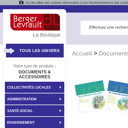
Ce site utilise des cookies nécessaires à son fonctionnement et des cooki
La Boutique
TOUS LES UNIVERS
Accueil
>
Documents
Votre type de produits :
DOCUMENTS &
ACCESSOIRES
COLLECTIVITÉS LOCALES
ADMINISTRATION
SANTÉ-SOCIAL
ENSEIGNEMENT