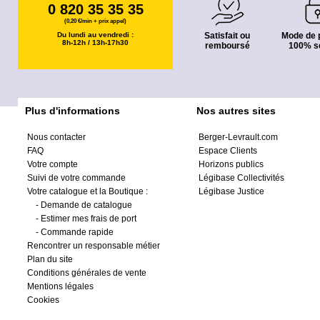
0 820 35 35 35
(0,20 €/min + prix appel)
Du lundi au vendredi :
Satisfait ou
Mode de 
8h-12h / 13h-17h30
remboursé
100% s
Plus d'informations
Nos autres sites
Nous contacter
Berger-Levrault.com
FAQ
Espace Clients
Votre compte
Horizons publics
Suivi de votre commande
Légibase Collectivités
Votre catalogue et la Boutique :
Légibase Justice
-
Demande de catalogue
-
Estimer mes frais de port
-
Commande rapide
Rencontrer un responsable métier
Plan du site
Conditions générales de vente
Mentions légales
Cookies