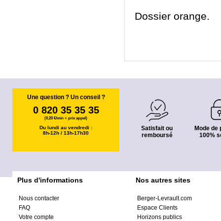
Dossier orange.
Une question ? Un conseil ?
0 820 35 35 35
(0,20 €/min + prix appel)
Du lundi au vendredi :
Satisfait ou
Mode de 
8h-12h / 13h-17h30
remboursé
100% s
Plus d'informations
Nos autres sites
Nous contacter
Berger-Levrault.com
FAQ
Espace Clients
Votre compte
Horizons publics