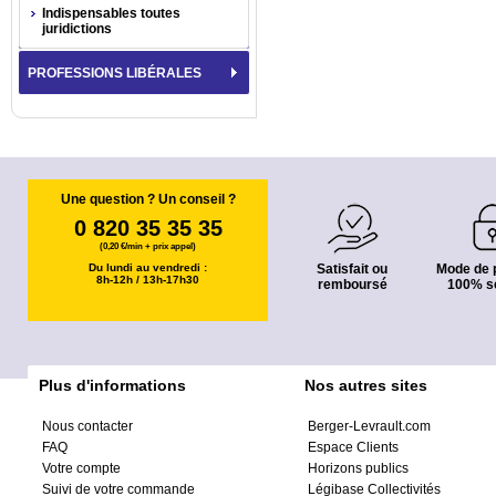
Indispensables toutes
juridictions
PROFESSIONS LIBÉRALES
Une question ? Un conseil ?
0 820 35 35 35
(0,20 €/min + prix appel)
Du lundi au vendredi :
Satisfait ou
Mode de 
8h-12h / 13h-17h30
remboursé
100% s
Plus d'informations
Nos autres sites
Nous contacter
Berger-Levrault.com
FAQ
Espace Clients
Votre compte
Horizons publics
Suivi de votre commande
Légibase Collectivités