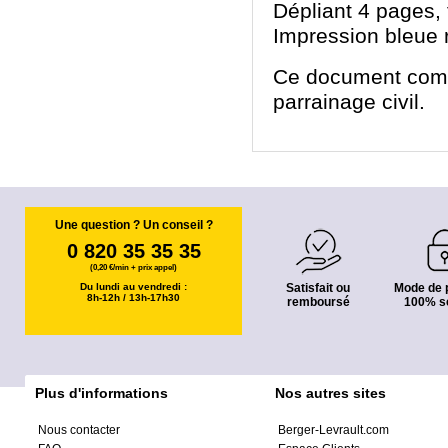
Dépliant 4 pages,
Impression bleue 
Ce document compor
parrainage civil.
Une question ? Un conseil ?
0 820 35 35 35
(0,20 €/min + prix appel)
Du lundi au vendredi :
Satisfait ou
Mode de 
8h-12h / 13h-17h30
remboursé
100% s
Plus d'informations
Nos autres sites
Nous contacter
Berger-Levrault.com