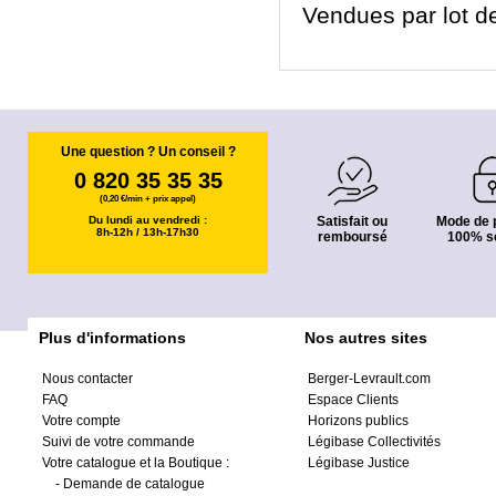
Vendues par lot de
Une question ? Un conseil ?
0 820 35 35 35
(0,20 €/min + prix appel)
Du lundi au vendredi :
Satisfait ou
Mode de 
8h-12h / 13h-17h30
remboursé
100% s
Plus d'informations
Nos autres sites
Nous contacter
Berger-Levrault.com
FAQ
Espace Clients
Votre compte
Horizons publics
Suivi de votre commande
Légibase Collectivités
Votre catalogue et la Boutique :
Légibase Justice
-
Demande de catalogue