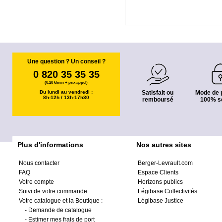
Une question ? Un conseil ?
0 820 35 35 35
(0,20 €/min + prix appel)
Du lundi au vendredi :
Satisfait ou
Mode de 
8h-12h / 13h-17h30
remboursé
100% s
Plus d'informations
Nos autres sites
Nous contacter
Berger-Levrault.com
FAQ
Espace Clients
Votre compte
Horizons publics
Suivi de votre commande
Légibase Collectivités
Votre catalogue et la Boutique :
Légibase Justice
-
Demande de catalogue
-
Estimer mes frais de port