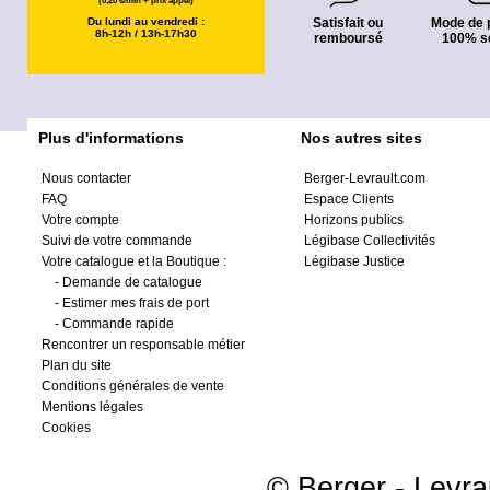
(0,20 €/min + prix appel)
Du lundi au vendredi :
Satisfait ou
Mode de 
8h-12h / 13h-17h30
remboursé
100% s
Plus d'informations
Nos autres sites
Nous contacter
Berger-Levrault.com
FAQ
Espace Clients
Votre compte
Horizons publics
Suivi de votre commande
Légibase Collectivités
Votre catalogue et la Boutique :
Légibase Justice
-
Demande de catalogue
-
Estimer mes frais de port
-
Commande rapide
Rencontrer un responsable métier
Plan du site
Conditions générales de vente
Mentions légales
Cookies
© Berger - Levrau