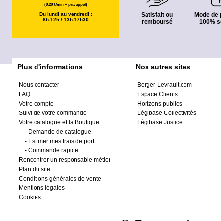
(0,20 €/min + prix appel)
Du lundi au vendredi :
Satisfait ou
Mode de 
8h-12h / 13h-17h30
remboursé
100% s
Plus d'informations
Nos autres sites
Nous contacter
Berger-Levrault.com
FAQ
Espace Clients
Votre compte
Horizons publics
Suivi de votre commande
Légibase Collectivités
Votre catalogue et la Boutique :
Légibase Justice
-
Demande de catalogue
-
Estimer mes frais de port
-
Commande rapide
Rencontrer un responsable métier
Plan du site
Conditions générales de vente
Mentions légales
Cookies