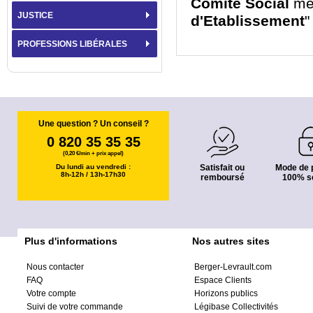
Comité Social
men
JUSTICE
d'Etablissement
"
PROFESSIONS LIBÉRALES
Une question ? Un conseil ?
0 820 35 35 35
(0,20 €/min + prix appel)
Du lundi au vendredi :
Satisfait ou
Mode de 
8h-12h / 13h-17h30
remboursé
100% s
Plus d'informations
Nos autres sites
Nous contacter
Berger-Levrault.com
FAQ
Espace Clients
Votre compte
Horizons publics
Suivi de votre commande
Légibase Collectivités