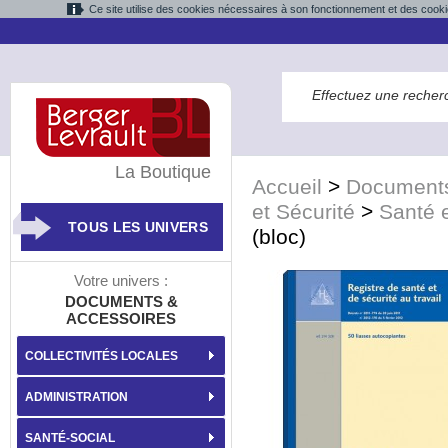
Ce site utilise des cookies nécessaires à son fonctionnement et des cooki
La Boutique
Accueil
>
Documents
et Sécurité
>
Santé e
TOUS LES UNIVERS
(bloc)
Votre univers :
DOCUMENTS &
ACCESSOIRES
COLLECTIVITÉS LOCALES
ADMINISTRATION
SANTÉ-SOCIAL