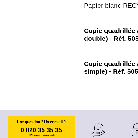
Papier blanc RECY
Copie quadrillé
double) - Réf. 5
Copie quadrillé
simple) - Réf. 5
Une question ? Un conseil ?
0 820 35 35 35
(0,20 €/min + prix appel)