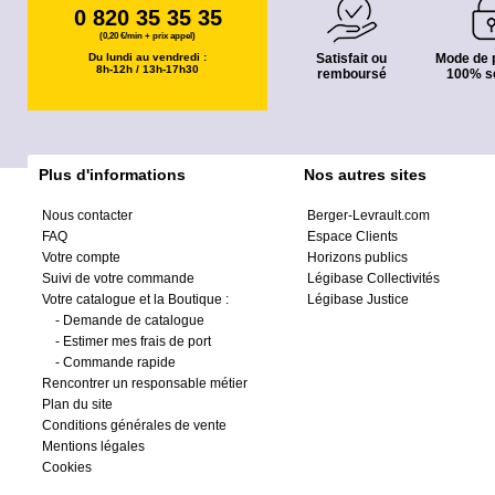
0 820 35 35 35
(0,20 €/min + prix appel)
Du lundi au vendredi :
Satisfait ou
Mode de 
8h-12h / 13h-17h30
remboursé
100% s
Plus d'informations
Nos autres sites
Nous contacter
Berger-Levrault.com
FAQ
Espace Clients
Votre compte
Horizons publics
Suivi de votre commande
Légibase Collectivités
Votre catalogue et la Boutique :
Légibase Justice
-
Demande de catalogue
-
Estimer mes frais de port
-
Commande rapide
Rencontrer un responsable métier
Plan du site
Conditions générales de vente
Mentions légales
Cookies