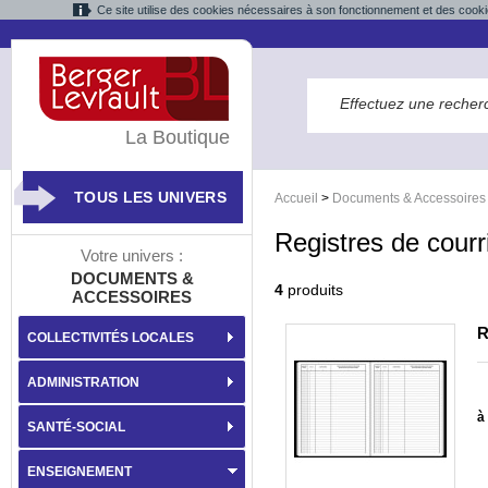
Ce site utilise des cookies nécessaires à son fonctionnement et des cooki
La Boutique
TOUS LES UNIVERS
Accueil
>
Documents & Accessoires
Registres de courr
Votre univers :
DOCUMENTS &
4
produits
ACCESSOIRES
R
COLLECTIVITÉS LOCALES
ADMINISTRATION
à 
SANTÉ-SOCIAL
ENSEIGNEMENT