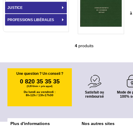
JUSTICE
à 
PROFESSIONS LIBÉRALES
4
produits
Une question ? Un conseil ?
0 820 35 35 35
(0,20 €/min + prix appel)
Du lundi au vendredi :
Satisfait ou
Mode de 
8h-12h / 13h-17h30
remboursé
100% s
Plus d'informations
Nos autres sites