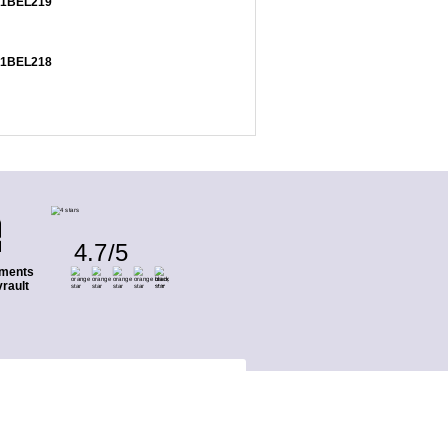
681BEL219
681BEL218
4.7
/
5
ments
rault