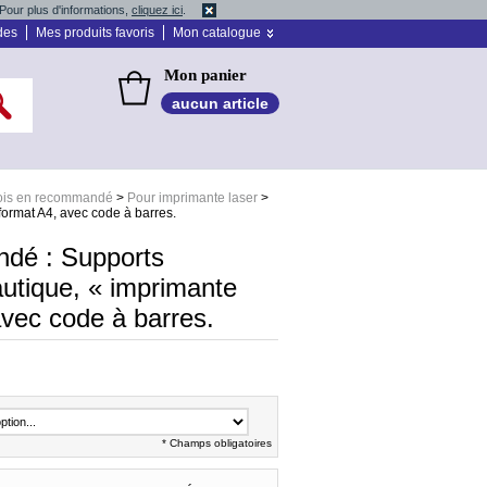
Pour plus d'informations,
cliquez ici
.
des
Mes produits favoris
Mon catalogue
Mon panier
aucun article
ois en recommandé
>
Pour imprimante laser
>
ormat A4, avec code à barres.
dé : Supports
tique, « imprimante
avec code à barres.
* Champs obligatoires