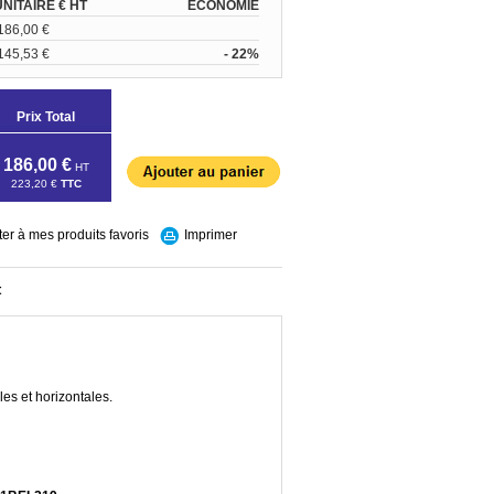
UNITAIRE € HT
ÉCONOMIE
186,00 €
145,53 €
- 22%
Prix Total
186,00 €
HT
223,20 €
TTC
ter à mes produits favoris
Imprimer
t
les et horizontales.