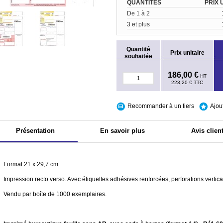
QUANTITÉS
PRIX 
De 1 à 2
3 et plus
Quantité
Prix unitaire
souhaitée
186,00 €
HT
223,20 €
TTC
Recommander à un tiers
Ajou
Présentation
En savoir plus
Avis clien
Format 21 x 29,7 cm.
Impression recto verso. Avec étiquettes adhésives renforcées, perforations vertica
Vendu par boîte de 1000 exemplaires.