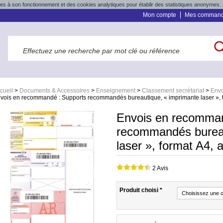
res à son fonctionnement et des cookies analytiques pour établir des statistiques anonymes. 
Mon compte
Mes comman
cueil
>
Documents & Accessoires
>
Enseignement
>
Classement secrétariat
>
Env
vois en recommandé : Supports recommandés bureautique, « imprimante laser », f
Envois en recomman
recommandés bureau
laser », format A4, 
2 Avis
Produit choisi
*