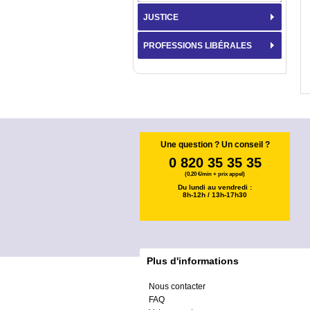
JUSTICE
PROFESSIONS LIBÉRALES
Une question ? Un conseil ?
0 820 35 35 35
(0,20 €/min + prix appel)
Du lundi au vendredi :
8h-12h / 13h-17h30
Plus d'informations
Nous contacter
FAQ