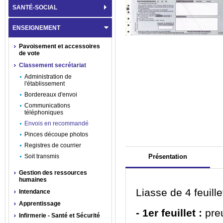
SANTÉ-SOCIAL
ENSEIGNEMENT
Pavoisement et accessoires
de vote
Classement secrétariat
Administration de
l'établissement
Bordereaux d'envoi
Communications
téléphoniques
Envois en recommandé
Pinces découpe photos
Registres de courrier
Soit transmis
Présentation
Gestion des ressources
humaines
Liasse de 4 feuill
Intendance
Apprentissage
- 1
er
feuillet :
pre
Infirmerie - Santé et Sécurité