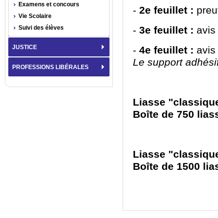
Examens et concours
-
2
e
feuillet :
preu
Vie Scolaire
Suivi des élèves
-
3
e
feuillet :
avis
JUSTICE
-
4
e
feuillet :
avis
Le support adhésif
PROFESSIONS LIBÉRALES
Liasse "classiqu
Boîte de 750 lias
Liasse "classiqu
Boîte de 1500 li