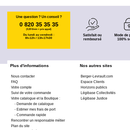
Une question ? Un conseil ?
0 820 35 35 35
(0,20 €/min + prix appel)
Du lundi au vendredi :
Satisfait ou
Mode de 
8h-12h / 13h-17h30
remboursé
100% s
Plus d'informations
Nos autres sites
Nous contacter
Berger-Levrault.com
FAQ
Espace Clients
Votre compte
Horizons publics
Suivi de votre commande
Légibase Collectivités
Votre catalogue et la Boutique :
Légibase Justice
-
Demande de catalogue
-
Estimer mes frais de port
-
Commande rapide
Rencontrer un responsable métier
Plan du site