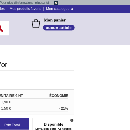
Pour plus d'informations,
cliquez ici
.
des
Mes produits favoris
Mon catalogue
Mon panier
aucun article
'or
UNITAIRE € HT
ÉCONOMIE
1,90 €
1,50 €
- 21%
Disponible
Prix Total
Livraison sous 72 heures