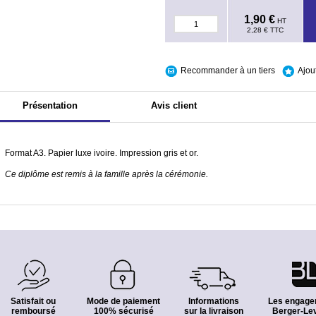
1,90 €
HT
2,28 €
TTC
Recommander à un tiers
Ajou
Présentation
Avis client
Format A3. Papier luxe ivoire. Impression gris et or.
Ce diplôme est remis à la famille après la cérémonie.
Satisfait ou
Mode de paiement
Informations
Les engage
remboursé
100% sécurisé
sur la livraison
Berger-Lev