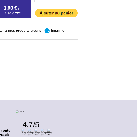
1,90 €
HT
2,28 €
TTC
ter à mes produits favoris
Imprimer
4.7
/
5
ments
rault