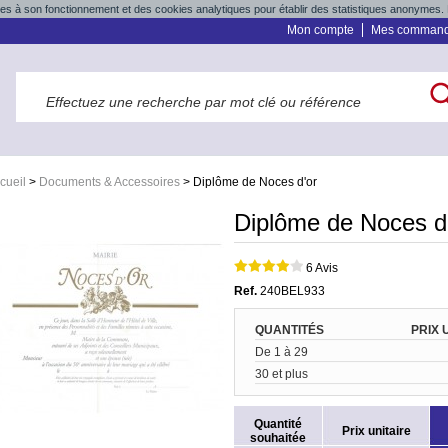
res à son fonctionnement et des cookies analytiques pour établir des statistiques anonymes. 
Mon compte
Mes comman
cueil
>
Documents & Accessoires
>
Diplôme de Noces d'or
Diplôme de Noces d
6 Avis
Ref.
240BEL933
QUANTITÉS
PRIX 
De 1 à 29
30 et plus
Quantité
Prix unitaire
souhaitée