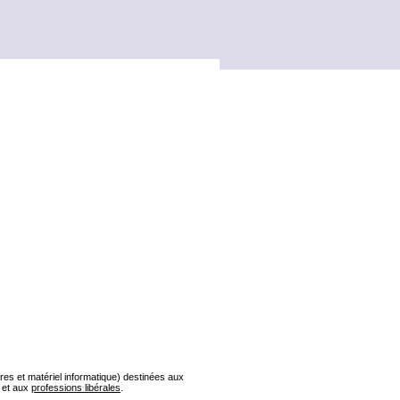
s et matériel informatique) destinées aux
et aux
professions libérales
.