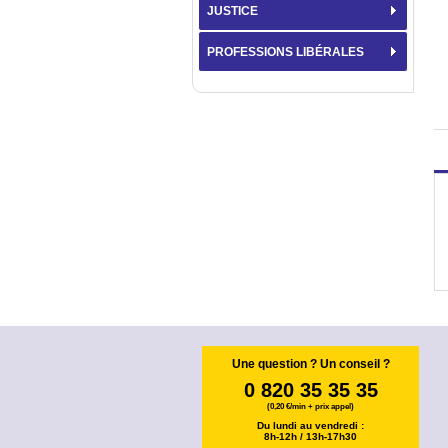
JUSTICE
PROFESSIONS LIBÉRALES
Une question ? Un conseil ?
0 820 35 35 35
(0,20 €/min + prix appel)
Du lundi au vendredi :
8h-12h / 13h-17h30