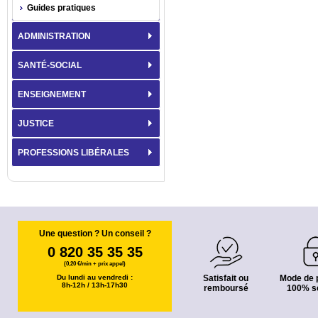
Guides pratiques
ADMINISTRATION
SANTÉ-SOCIAL
ENSEIGNEMENT
JUSTICE
PROFESSIONS LIBÉRALES
Une question ? Un conseil ?
0 820 35 35 35
(0,20 €/min + prix appel)
Du lundi au vendredi :
Satisfait ou
Mode de 
8h-12h / 13h-17h30
remboursé
100% s