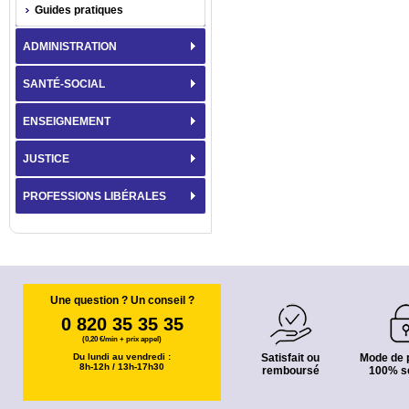
Guides pratiques
ADMINISTRATION
SANTÉ-SOCIAL
ENSEIGNEMENT
JUSTICE
PROFESSIONS LIBÉRALES
Une question ? Un conseil ?
0 820 35 35 35
(0,20 €/min + prix appel)
Du lundi au vendredi :
Satisfait ou
Mode de 
8h-12h / 13h-17h30
remboursé
100% s