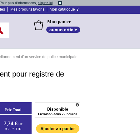
Pour plus d'informations,
cliquez ici
.
des
Mes produits favoris
Mon catalogue
Mon panier
aucun article
tionnement d'un service de police municipale
nt pour registre de
Disponible
Prix Total
Livraison sous 72 heures
7,74 €
HT
9,29 €
TTC