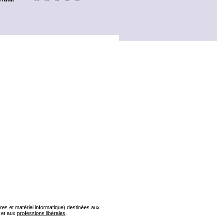
s et matériel informatique) destinées aux
et aux
professions libérales
.