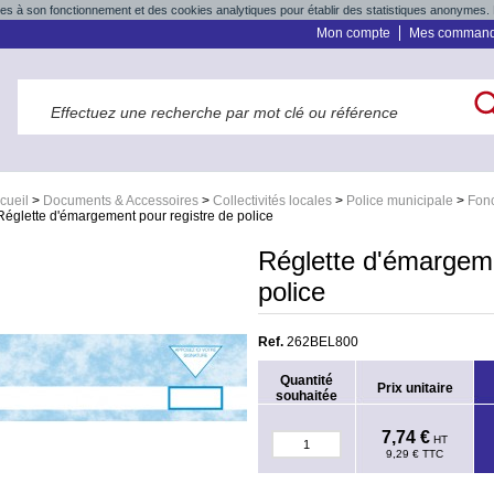
res à son fonctionnement et des cookies analytiques pour établir des statistiques anonymes. 
Mon compte
Mes comman
cueil
>
Documents & Accessoires
>
Collectivités locales
>
Police municipale
>
Fonc
Réglette d'émargement pour registre de police
Réglette d'émargeme
police
Ref.
262BEL800
Quantité
Prix unitaire
souhaitée
7,74 €
HT
9,29 €
TTC