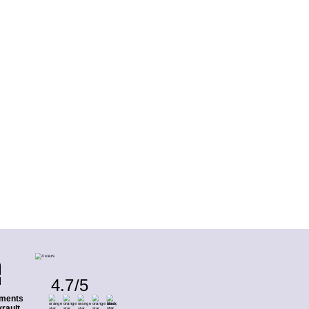
4.7
/
5
ments
rault