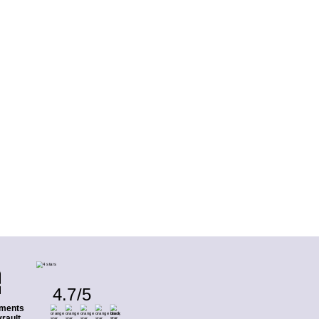
4.7
/
5
ments
rault