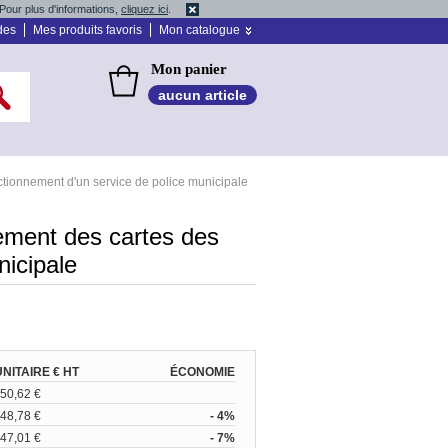
Pour plus d'informations,
cliquez ici
.
des
Mes produits favoris
Mon catalogue
Mon panier
aucun article
tionnement d'un service de police municipale
rement des cartes des
nicipale
UNITAIRE € HT
ÉCONOMIE
50,62 €
48,78 €
- 4%
47,01 €
- 7%