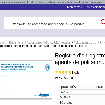
res à son fonctionnement et des cookies analytiques pour établir des statistiques anonymes. 
Mon compte
Mes comman
cueil
>
Documents & Accessoires
>
Collectivités locales
>
Police municipale
>
Fonc
Registre d'enregistrement des cartes des agents de police municipale
Registre d'enregist
agents de police mu
1 Avis
Ref.
265BEL002
QUANTITÉS
PRIX 
De 1 à 4
De 5 à 9
10 et plus