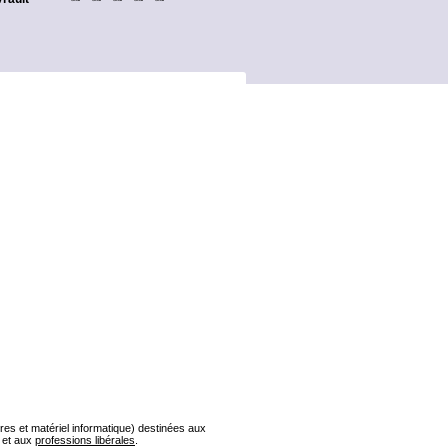
s et matériel informatique) destinées aux
et aux
professions libérales
.