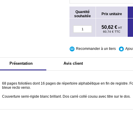
Quantité
Prix unitaire
souhaitée
50,62 €
HT
60,74 €
TTC
Recommander à un tiers
Ajou
Présentation
Avis client
68 pages foliotées dont 16 pages de répertoire alphabétique en fin de registre. F
bleue recto verso.
Couverture semi-rigide blanc brillant. Dos carré collé cousu avec titre sur le dos.