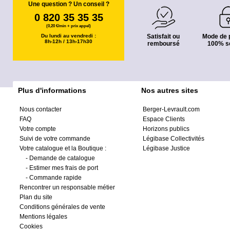
Une question ? Un conseil ?
0 820 35 35 35
(0,20 €/min + prix appel)
Du lundi au vendredi :
Satisfait ou
Mode de 
8h-12h / 13h-17h30
remboursé
100% s
Plus d'informations
Nos autres sites
Nous contacter
Berger-Levrault.com
FAQ
Espace Clients
Votre compte
Horizons publics
Suivi de votre commande
Légibase Collectivités
Votre catalogue et la Boutique :
Légibase Justice
-
Demande de catalogue
-
Estimer mes frais de port
-
Commande rapide
Rencontrer un responsable métier
Plan du site
Conditions générales de vente
Mentions légales
Cookies