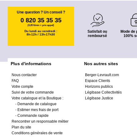
Une question ? Un conseil ?
0 820 35 35 35
(0,20 €/min + prix appel)
Du lundi au vendredi :
Satisfait ou
Mode de 
8h-12h / 13h-17h30
remboursé
100% s
Plus d'informations
Nos autres sites
Nous contacter
Berger-Levrault.com
FAQ
Espace Clients
Votre compte
Horizons publics
Suivi de votre commande
Légibase Collectivités
Votre catalogue et la Boutique :
Légibase Justice
-
Demande de catalogue
-
Estimer mes frais de port
-
Commande rapide
Rencontrer un responsable métier
Plan du site
Conditions générales de vente