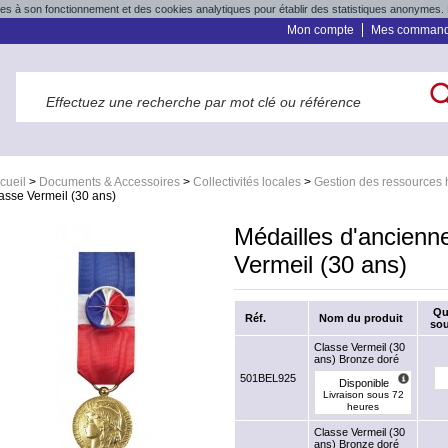
res à son fonctionnement et des cookies analytiques pour établir des statistiques anonymes. 
Mon compte
Mes comman
cueil
>
Documents & Accessoires
>
Collectivités locales
>
Gestion des ressources
asse Vermeil (30 ans)
Médailles d'ancienne
Vermeil (30 ans)
Qu
Réf.
Nom du produit
sou
Classe Vermeil (30
ans) Bronze doré
501BEL925
Disponible
Livraison sous 72
heures
Classe Vermeil (30
ans) Bronze doré