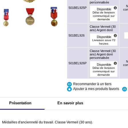
personnalisée
N
501BEL925P
Disponible
con
Délai de livraison
communiqué sur
demande
Classe Vermeil (30
ans) Argent doré
501BEL926
Disponible
Livraison sous 72
heures
Classe Vermeil (30
ans) Argent doré
personnalisée
N
501BEL926P
Disponible
con
Délai de livraison
communiqué sur
demande
Recommander à un tiers
Ajouter à mes produits favoris
Présentation
En savoir plus
Médailles d'ancienneté du travail. Classe Vermeil (30 ans).