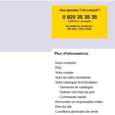
Une question ? Un conseil ?
0 820 35 35 35
(0,20 €/min + prix appel)
Du lundi au vendredi :
8h-12h / 13h-17h30
Plus d'informations
Nous contacter
FAQ
Votre compte
Suivi de votre commande
Votre catalogue et la Boutique :
-
Demande de catalogue
-
Estimer mes frais de port
-
Commande rapide
Rencontrer un responsable métier
Plan du site
Conditions générales de vente