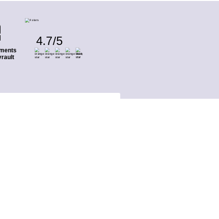
4.7
/
5
ments
rault