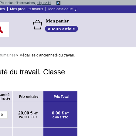
Pour plus d'informations,
cliquez ici
.
des
Mes produits favoris
Mon catalogue
Mon panier
aucun article
 humaines
>
Médailles d'ancienneté du travail.
té du travail. Classe
antité
Prix unitaire
Prix Total
haitée
20,00 €
0,00 €
HT
HT
24,00 €
TTC
0,00 €
TTC