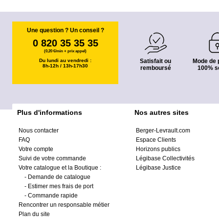
Une question ? Un conseil ?
0 820 35 35 35
(0,20 €/min + prix appel)
Du lundi au vendredi :
Satisfait ou
Mode de 
8h-12h / 13h-17h30
remboursé
100% s
Plus d'informations
Nos autres sites
Nous contacter
Berger-Levrault.com
FAQ
Espace Clients
Votre compte
Horizons publics
Suivi de votre commande
Légibase Collectivités
Votre catalogue et la Boutique :
Légibase Justice
-
Demande de catalogue
-
Estimer mes frais de port
-
Commande rapide
Rencontrer un responsable métier
Plan du site