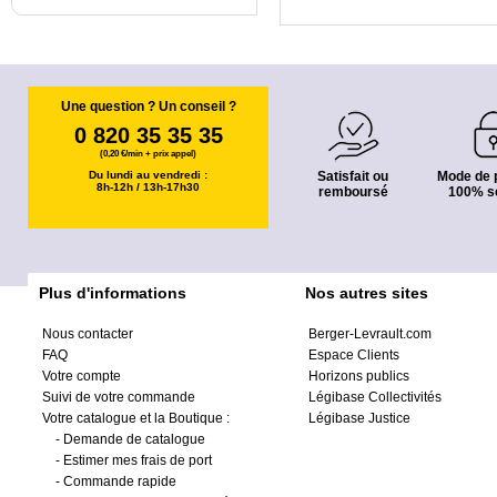
Une question ? Un conseil ?
0 820 35 35 35
(0,20 €/min + prix appel)
Du lundi au vendredi :
Satisfait ou
Mode de 
8h-12h / 13h-17h30
remboursé
100% s
Plus d'informations
Nos autres sites
Nous contacter
Berger-Levrault.com
FAQ
Espace Clients
Votre compte
Horizons publics
Suivi de votre commande
Légibase Collectivités
Votre catalogue et la Boutique :
Légibase Justice
-
Demande de catalogue
-
Estimer mes frais de port
-
Commande rapide