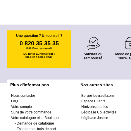
Une question ? Un conseil ?
0 820 35 35 35
(0,20 €/min + prix appel)
Du lundi au vendredi :
Satisfait ou
Mode de 
8h-12h / 13h-17h30
remboursé
100% s
Plus d'informations
Nos autres sites
Nous contacter
Berger-Levrault.com
FAQ
Espace Clients
Votre compte
Horizons publics
Suivi de votre commande
Légibase Collectivités
Votre catalogue et la Boutique :
Légibase Justice
-
Demande de catalogue
-
Estimer mes frais de port