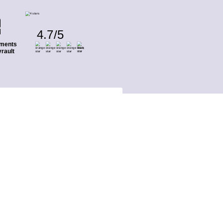
4.7
/
5
ments
rault