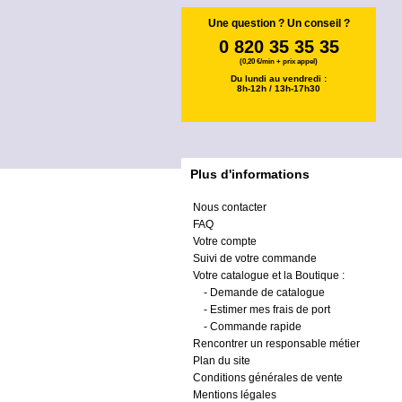
Une question ? Un conseil ?
0 820 35 35 35
(0,20 €/min + prix appel)
Du lundi au vendredi :
8h-12h / 13h-17h30
Plus d'informations
Nous contacter
FAQ
Votre compte
Suivi de votre commande
Votre catalogue et la Boutique :
-
Demande de catalogue
-
Estimer mes frais de port
-
Commande rapide
Rencontrer un responsable métier
Plan du site
Conditions générales de vente
Mentions légales