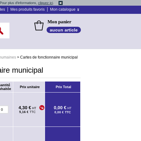
Pour plus d'informations,
cliquez ici
.
des
Mes produits favoris
Mon catalogue
Mon panier
aucun article
 humaines
>
Cartes de fonctionnaire municipal
ire municipal
antité
Prix unitaire
Prix Total
haitée
4,30 €
0,00 €
HT
HT
5,16 €
TTC
0,00 €
TTC