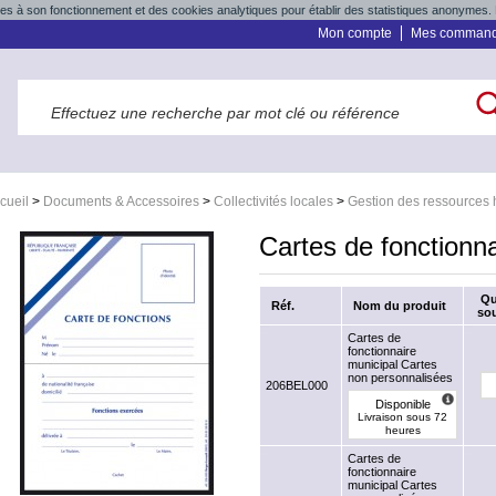
res à son fonctionnement et des cookies analytiques pour établir des statistiques anonymes. 
Mon compte
Mes comman
cueil
>
Documents & Accessoires
>
Collectivités locales
>
Gestion des ressources
Cartes de fonctionna
Qu
Réf.
Nom du produit
sou
Cartes de
fonctionnaire
municipal Cartes
non personnalisées
206BEL000
Disponible
Livraison sous 72
heures
Cartes de
fonctionnaire
municipal Cartes