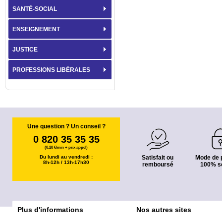
SANTÉ-SOCIAL
ENSEIGNEMENT
JUSTICE
PROFESSIONS LIBÉRALES
Une question ? Un conseil ?
0 820 35 35 35
(0,20 €/min + prix appel)
Du lundi au vendredi :
Satisfait ou
Mode de 
8h-12h / 13h-17h30
remboursé
100% s
Plus d'informations
Nos autres sites