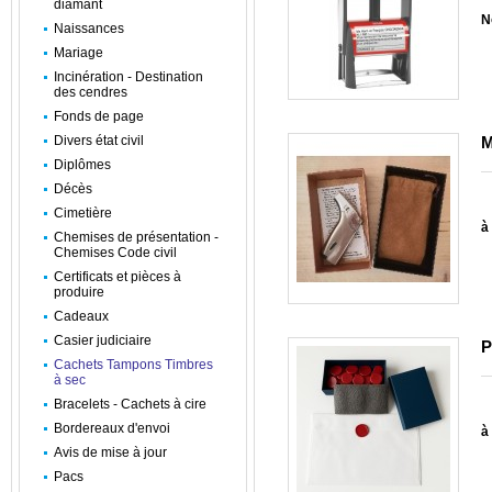
diamant
N
Naissances
Mariage
Incinération - Destination
des cendres
Fonds de page
Divers état civil
M
Diplômes
Décès
Cimetière
à 
Chemises de présentation -
Chemises Code civil
Certificats et pièces à
produire
Cadeaux
Casier judiciaire
P
Cachets Tampons Timbres
à sec
Bracelets - Cachets à cire
Bordereaux d'envoi
à 
Avis de mise à jour
Pacs