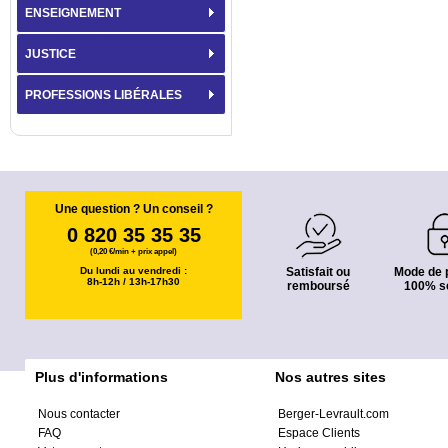
ENSEIGNEMENT
JUSTICE
PROFESSIONS LIBÉRALES
Une question ? Un conseil ?
0 820 35 35 35
(0,20 €/min + prix appel)
Du lundi au vendredi :
Satisfait ou
Mode de 
8h-12h / 13h-17h30
remboursé
100% s
Plus d'informations
Nos autres sites
Nous contacter
Berger-Levrault.com
FAQ
Espace Clients