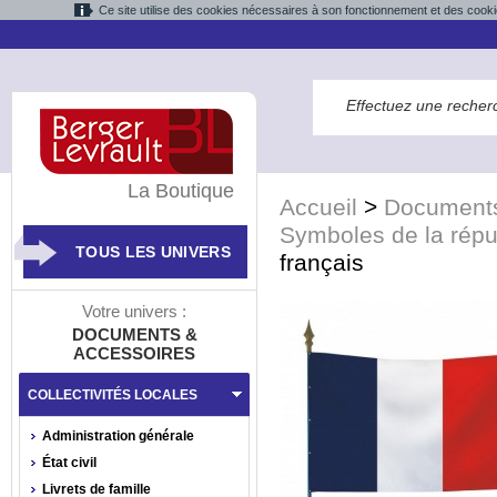
Ce site utilise des cookies nécessaires à son fonctionnement et des cooki
La Boutique
Accueil
>
Documents
Symboles de la répu
TOUS LES UNIVERS
français
Votre univers :
DOCUMENTS &
ACCESSOIRES
COLLECTIVITÉS LOCALES
Administration générale
État civil
Livrets de famille