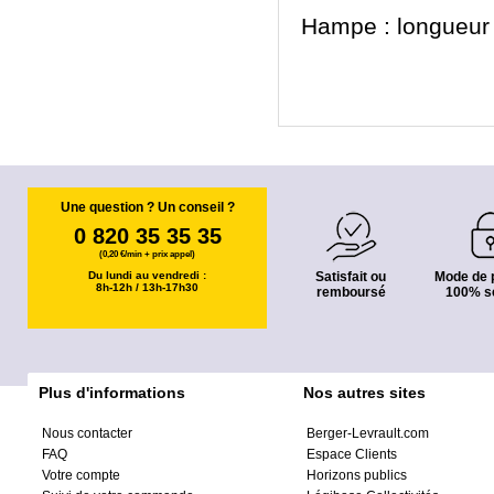
Hampe : longueur
Une question ? Un conseil ?
0 820 35 35 35
(0,20 €/min + prix appel)
Du lundi au vendredi :
Satisfait ou
Mode de 
8h-12h / 13h-17h30
remboursé
100% s
Plus d'informations
Nos autres sites
Nous contacter
Berger-Levrault.com
FAQ
Espace Clients
Votre compte
Horizons publics