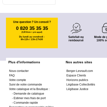
Une question ? Un conseil ?
0 820 35 35 35
(0,20 €/min + prix appel)
Du lundi au vendredi :
Satisfait ou
Mode de 
8h-12h / 13h-17h30
remboursé
100% s
Plus d'informations
Nos autres sites
Nous contacter
Berger-Levrault.com
FAQ
Espace Clients
Votre compte
Horizons publics
Suivi de votre commande
Légibase Collectivités
Votre catalogue et la Boutique :
Légibase Justice
-
Demande de catalogue
-
Estimer mes frais de port
-
Commande rapide