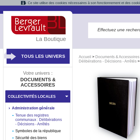
Ce site utilise des cookies nécessaires à son fonctionnement et des cooki
La Boutique
TOUS LES UNIVERS
Accueil
>
Documents & Accessoires
Délibérations - Décisions - Arrêtés
Votre univers :
DOCUMENTS &
ACCESSOIRES
COLLECTIVITÉS LOCALES
Administration générale
Tenue des registres
communaux : Délibérations
- Décisions - Arrêtés
Symboles de la république
Sécurité des biens