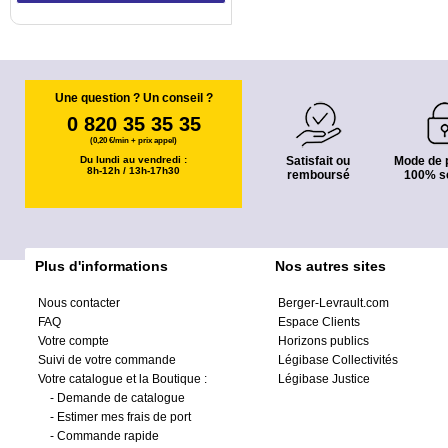
Une question ? Un conseil ?
0 820 35 35 35
(0,20 €/min + prix appel)
Du lundi au vendredi :
Satisfait ou
Mode de 
8h-12h / 13h-17h30
remboursé
100% s
Plus d'informations
Nos autres sites
Nous contacter
Berger-Levrault.com
FAQ
Espace Clients
Votre compte
Horizons publics
Suivi de votre commande
Légibase Collectivités
Votre catalogue et la Boutique :
Légibase Justice
-
Demande de catalogue
-
Estimer mes frais de port
-
Commande rapide