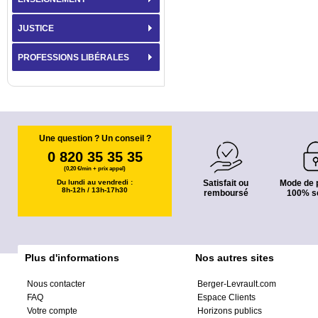
JUSTICE
PROFESSIONS LIBÉRALES
Une question ? Un conseil ?
0 820 35 35 35
(0,20 €/min + prix appel)
Du lundi au vendredi :
Satisfait ou
Mode de 
8h-12h / 13h-17h30
remboursé
100% s
Plus d'informations
Nos autres sites
Nous contacter
Berger-Levrault.com
FAQ
Espace Clients
Votre compte
Horizons publics