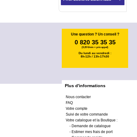
Une question ? Un conseil ?
0 820 35 35 35
(0,20 €/min + prix appel)
Du lundi au vendredi :
8h-12h / 13h-17h30
Plus d'informations
Nous contacter
FAQ
Votre compte
Suivi de votre commande
Votre catalogue et la Boutique :
-
Demande de catalogue
-
Estimer mes frais de port