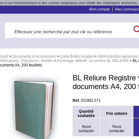
res à son fonctionnement et des cookies analytiques pour établir des statistiques anonymes. 
Mon compte
Mes comman
cueil
>
Documents & Accessoires
>
Collectivités locales
>
Administration générale
libérations - Décisions - Arrêtés
>
Archivage définitif : le service BL RELIURE
>
BL 
cuments A4, 200 feuillets
BL Reliure Registre 
documents A4, 200 f
Ref.
201BEL571
Quantité
Prix unitaire
souhaitée
Nous
Nous
contacter
contacter