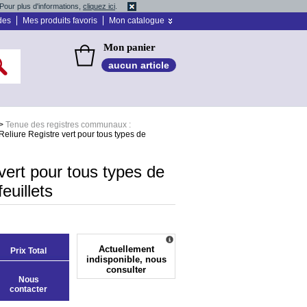
Pour plus d'informations,
cliquez ici
.
des
Mes produits favoris
Mon catalogue
Mon panier
aucun article
>
Tenue des registres communaux :
Reliure Registre vert pour tous types de
vert pour tous types de
euillets
Actuellement
Prix Total
indisponible, nous
consulter
Nous
contacter