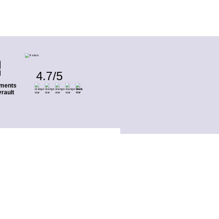
4.7
/
5
ments
rault