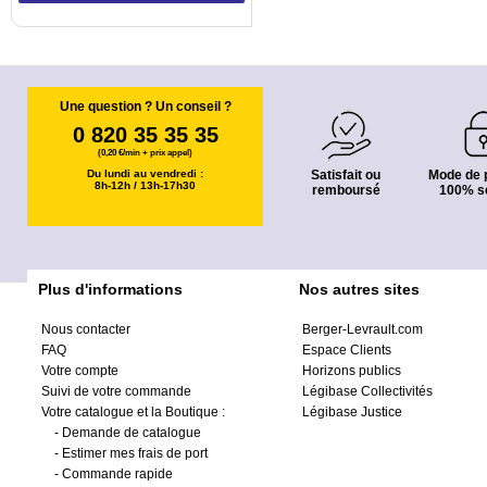
Une question ? Un conseil ?
0 820 35 35 35
(0,20 €/min + prix appel)
Du lundi au vendredi :
Satisfait ou
Mode de 
8h-12h / 13h-17h30
remboursé
100% s
Plus d'informations
Nos autres sites
Nous contacter
Berger-Levrault.com
FAQ
Espace Clients
Votre compte
Horizons publics
Suivi de votre commande
Légibase Collectivités
Votre catalogue et la Boutique :
Légibase Justice
-
Demande de catalogue
-
Estimer mes frais de port
-
Commande rapide