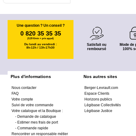
Une question ? Un conseil ?
0 820 35 35 35
(0,20 €/min + prix appel)
Du lundi au vendredi :
Satisfait ou
Mode de 
8h-12h / 13h-17h30
remboursé
100% s
Plus d'informations
Nos autres sites
Nous contacter
Berger-Levrault.com
FAQ
Espace Clients
Votre compte
Horizons publics
Suivi de votre commande
Légibase Collectivités
Votre catalogue et la Boutique :
Légibase Justice
-
Demande de catalogue
-
Estimer mes frais de port
-
Commande rapide
Rencontrer un responsable métier