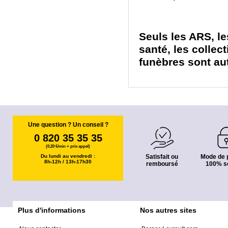
Seuls les ARS, le
santé, les collect
funèbres sont au
Une question ? Un conseil ?
0 820 35 35 35
(0,20 €/min + prix appel)
Du lundi au vendredi :
Satisfait ou
Mode de 
8h-12h / 13h-17h30
remboursé
100% s
Plus d'informations
Nos autres sites