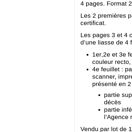
4 pages. Format 2
Les 2 premières pa
certificat.
Les pages 3 et 4 
d’une liasse de 4 f
1
er
,2
e
et 3
e
fe
couleur recto,
4
e
feuillet : p
scanner, impr
présenté en 2 
partie sup
décès
partie inf
l’Agence 
Vendu par lot de 