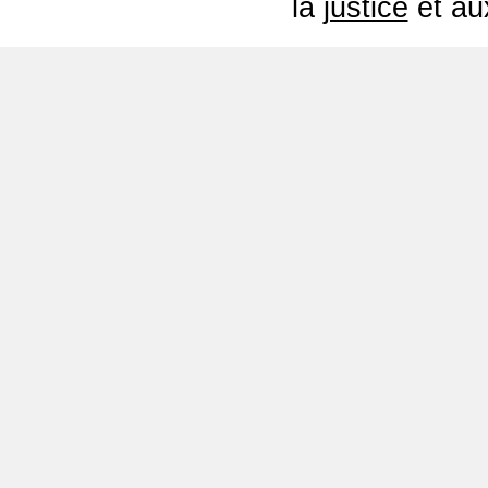
la
justice
et a