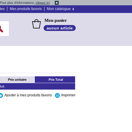
Pour plus d'informations,
cliquez ici
.
des
Mes produits favoris
Mon catalogue
Mon panier
aucun article
Prix unitaire
Prix Total
uit.
Ajouter à mes produits favoris
Imprimer