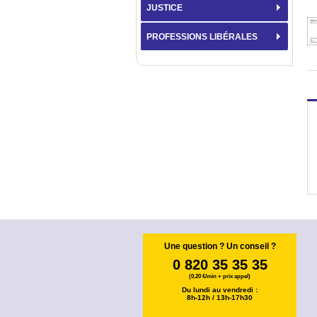
JUSTICE
PROFESSIONS LIBÉRALES
Une question ? Un conseil ?
0 820 35 35 35
(0,20 €/min + prix appel)
Du lundi au vendredi :
8h-12h / 13h-17h30