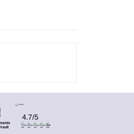
4.7
/
5
ments
rault