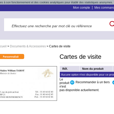
res à son fonctionnement et des cookies analytiques pour établir des statistiques anonymes. 
Mon compte
Mes comman
cueil
>
Documents & Accessoires
>
Cartes de visite
Cartes de visite
Réf.
Nom du produit
Aucune option n'est disponible pour ce prod
Le
Recommander à un tiers
produit
n'est
pas disponible actuellement.