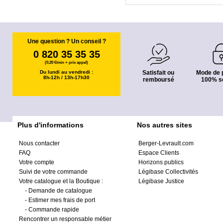
Une question ? Un conseil ?
0 820 35 35 35
(0,20 €/min + prix appel)
Du lundi au vendredi :
Satisfait ou
Mode de 
8h-12h / 13h-17h30
remboursé
100% s
Plus d'informations
Nos autres sites
Nous contacter
Berger-Levrault.com
FAQ
Espace Clients
Votre compte
Horizons publics
Suivi de votre commande
Légibase Collectivités
Votre catalogue et la Boutique :
Légibase Justice
-
Demande de catalogue
-
Estimer mes frais de port
-
Commande rapide
Rencontrer un responsable métier