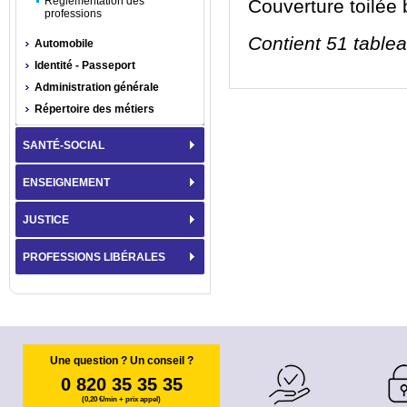
Réglementation des
Couverture toilée b
professions
Contient 51 tablea
Automobile
Identité - Passeport
Administration générale
Répertoire des métiers
SANTÉ-SOCIAL
ENSEIGNEMENT
JUSTICE
PROFESSIONS LIBÉRALES
Une question ? Un conseil ?
0 820 35 35 35
(0,20 €/min + prix appel)