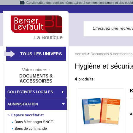
Ce site utilise des cookies nécessaires à son fonctionnement et des cooki
La Boutique
TOUS LES UNIVERS
Accueil
>
Documents & Accessoires
Hygiène et sécurit
Votre univers :
DOCUMENTS &
4
produits
ACCESSOIRES
K
COLLECTIVITÉS LOCALES
ADMINISTRATION
à 
Espace secrétariat
Bons à échanger SNCF
Bons de commande