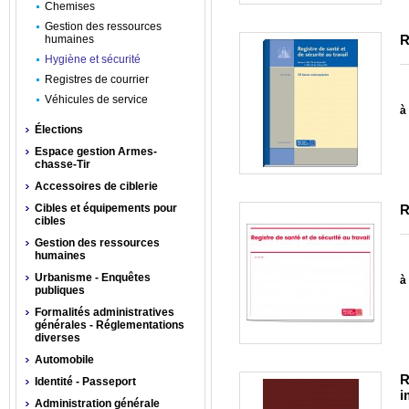
Chemises
Gestion des ressources
R
humaines
Hygiène et sécurité
Registres de courrier
Véhicules de service
à 
Élections
Espace gestion Armes-
chasse-Tir
Accessoires de ciblerie
Cibles et équipements pour
R
cibles
Gestion des ressources
humaines
Urbanisme - Enquêtes
à 
publiques
Formalités administratives
générales - Réglementations
diverses
Automobile
R
Identité - Passeport
i
Administration générale