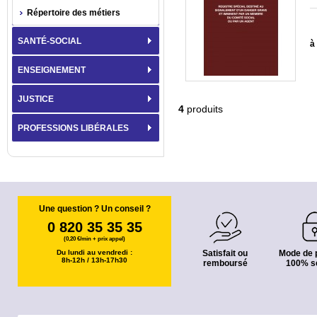
Répertoire des métiers
SANTÉ-SOCIAL
à 
ENSEIGNEMENT
JUSTICE
4
produits
PROFESSIONS LIBÉRALES
Une question ? Un conseil ?
0 820 35 35 35
(0,20 €/min + prix appel)
Du lundi au vendredi :
Satisfait ou
Mode de 
8h-12h / 13h-17h30
remboursé
100% s