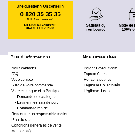
Une question ? Un conseil ?
0 820 35 35 35
(0,20 €/min + prix appel)
Du lundi au vendredi :
Satisfait ou
Mode de 
8h-12h / 13h-17h30
remboursé
100% s
Plus d'informations
Nos autres sites
Nous contacter
Berger-Levrault.com
FAQ
Espace Clients
Votre compte
Horizons publics
Suivi de votre commande
Légibase Collectivités
Votre catalogue et la Boutique :
Légibase Justice
-
Demande de catalogue
-
Estimer mes frais de port
-
Commande rapide
Rencontrer un responsable métier
Plan du site
Conditions générales de vente
Mentions légales