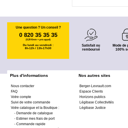
Une question ? Un conseil ?
0 820 35 35 35
(0,20 €/min + prix appel)
Du lundi au vendredi :
Satisfait ou
Mode de 
8h-12h / 13h-17h30
remboursé
100% s
Plus d'informations
Nos autres sites
Nous contacter
Berger-Levrault.com
FAQ
Espace Clients
Votre compte
Horizons publics
Suivi de votre commande
Légibase Collectivités
Votre catalogue et la Boutique :
Légibase Justice
-
Demande de catalogue
-
Estimer mes frais de port
-
Commande rapide