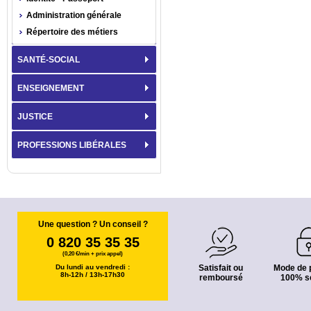
Administration générale
Répertoire des métiers
SANTÉ-SOCIAL
ENSEIGNEMENT
JUSTICE
PROFESSIONS LIBÉRALES
Une question ? Un conseil ?
0 820 35 35 35
(0,20 €/min + prix appel)
Du lundi au vendredi :
Satisfait ou
Mode de 
8h-12h / 13h-17h30
remboursé
100% s