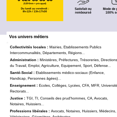
(0,20 €/min + prix appel)
Du lundi au vendredi :
Satisfait ou
Mode de 
8h-12h / 13h-17h30
remboursé
100% s
Vos univers métiers
Collectivités locales :
Mairies, Etablissements Publics
Intercommunalités, Départements, Régions...
Administration :
Ministères, Préfectures, Trésoreries, Direction
du Travail, Emploi, Agriculture, Equipement, Sport, Défense...
Santé-Social :
Etablissements médico-sociaux (Enfance,
Handicap, Personnes âgées)...
Enseignement :
Ecoles, Collèges, Lycées, CFA, MFR, Universit
Rectorats...
Justice :
TGI, TI, Conseils des prud'hommes, CA, Avocats,
Notaires, Huissiers...
Professions libérales :
Avocats, Notaires, Huissiers, Médecins,
Vétérinaires, Géomètres, Architectes...